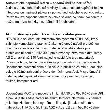
Automatické napínání řetězu – snadná údržba bez nářadí
Jednou z hlavních předností novinky je automatické napínání řetězu
integrovanou napínací pákou za pomoci jednoduchého pohybu rukou.
Řetěz tak lze napnout během několika sekund rychlým uvolněním a
utažením krytu řetězky bez nářadí či šroubování.
Akumulátorový systém AS – tichý a flexibilní provoz
HTA 30.0 je součástí akumulátorového systému STIHL AS, který
zahrnuje kompaktní a praktické akumulátorové nářadí pro běžnou
práci na zahradě a kolem domu stejně jako lehké stroje pro
profesionální použití. HTA 30.0 pro provoz využívá dva akumulátory
AS 2 a nabízí až 140 řezů na jedno nabití (dle typu materiálu).
Provoz je tichý, bez emisí a ideální pro použití v obytných zónách.
Doporučená provozní doba s 2× AS 2 je přibližně 28 minut, což plně
pokryje běžné zahradní práce v domácím prostředí. V systému AS
dále najdete například akumulátorové nůžky na plot, vysavač,
foukač, kompresor atd.
Doporučená MOC je u modelu STIHL HTA 30.0 6 090 Kč včetně DPH
a pokud ještě žádné nářadí na akumulátorové platformě AS nemáte,
je k dispozici kompletní systém s pilou, dvojicí akumulátorů a
nabíječkou HTA 30.0 SET (2x AS2 + ALS 31) za 7 590 Kč včetně