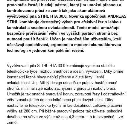
proto stále častěji hledají nástroj, který jim umožní přesnou a
kontrolovanou práci ze země tak jako akumulátorová
vyvětvovací pila STIHL HTA 30.0. Novinka společnosti ANDREAS
STIHL kombinuje dostatečný výkon pro efektivní řez s lehkou
konstrukcí a snadnou ovladatelností. Tento model umožňuje
bezpečné prořezávání větví i ve vyšších partiích stromů bez
nutnosti použít žebřík. Určen je náročnějším uživatelům, kteří
očekávají spolehlivost, ergonomii a moderní akumulátorovou
technologii v jednom kompaktním řešení.
Vyvětvovací pila STIHL HTA 30.0 kombinuje vysokou stabilitu
teleskopické tyče, nízkou hmotnost a ideální vyvážení. Díky přímé
konstrukci řezné hlavy nabízí přesné a čisté řezy i lepší
ovladatelnost. Její štíhlý design usnadňuje práci v husté koruně
stromů, minimalizuje riziko zachycení v porostu i riziko vibrací.
Umožňuje tak snadné tvarování korun, zdravotní řezy i odstraňování
větví zasahujících do chodníků nebo příjezdových cest. Díky
nastavitelné teleskopické tyči s ní lze dosáhnout celkové pracovní
výšky až 280 cm. Při běžné pracovní poloze tak uživatel pohodlně
dosáhne na větve ve výšce až cca 4,3 metru – a to bezpečně – ze
země.