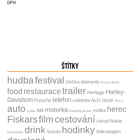
DPH.
ŠTÍTKY
hudba
festival
čtečka
diamanty
Pocket Book
trailer
food
restaurace
Harley-
Heritage
Davidson
telefon
Porsche
celebrita
ALO
zbraň
Thor 2
auto
herec
motorka
lidé
vodka
puška
Osamělý jezdec
Fiskars
film
cestování
závod
Nokia
drink
hodinky
Suzuki
Volkswagen
Chorvatsko