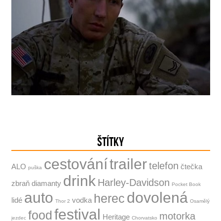
ŠTÍTKY
cestování
trailer
telefon
ALO
čtečka
puška
drink
Harley-Davidson
zbraň
diamanty
Pocket Book
auto
dovolená
herec
lidé
vodka
Thor 2
Osamělý
festival
food
motorka
Heritage
jezdec
Chorvatsko