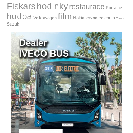
Fiskars
hodinky
restaurace
Porsche
hudba
film
Volkswagen
Nokia
závod
celebrita
Tissot
Suzuki