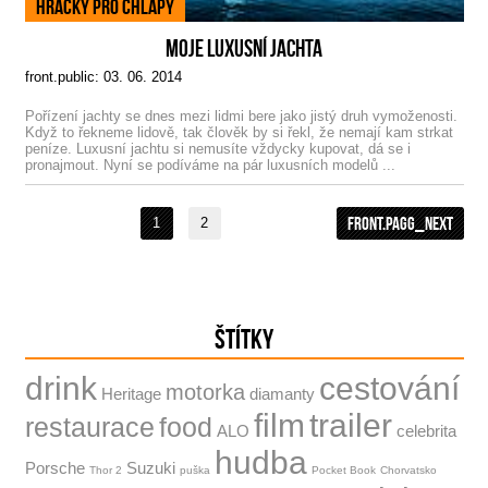
Hračky pro chlapy
MOJE LUXUSNÍ JACHTA
front.public: 03. 06. 2014
Pořízení jachty se dnes mezi lidmi bere jako jistý druh vymoženosti.
Když to řekneme lidově, tak člověk by si řekl, že nemají kam strkat
peníze. Luxusní jachtu si nemusíte vždycky kupovat, dá se i
pronajmout. Nyní se podíváme na pár luxusních modelů ...
front.pagg_next
1
2
ŠTÍTKY
drink
cestování
motorka
Heritage
diamanty
film
trailer
restaurace
food
ALO
celebrita
hudba
Porsche
Suzuki
Thor 2
puška
Pocket Book
Chorvatsko