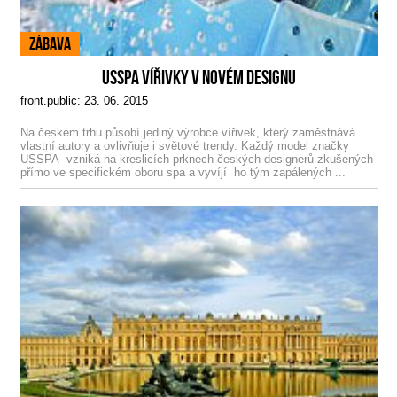
Zábava
USSPA VÍŘIVKY V NOVÉM DESIGNU
front.public: 23. 06. 2015
Na českém trhu působí jediný výrobce vířivek, který zaměstnává
vlastní autory a ovlivňuje i světové trendy. Každý model značky
USSPA vzniká na kreslicích prknech českých designerů zkušených
přímo ve specifickém oboru spa a vyvíjí ho tým zapálených ...