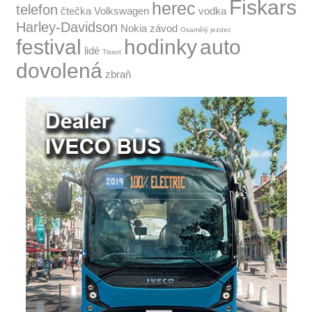
Fiskars
herec
telefon
čtečka
Volkswagen
vodka
Harley-Davidson
Nokia
závod
Osamělý jezdec
festival
hodinky
auto
lidé
Tissot
dovolená
zbraň