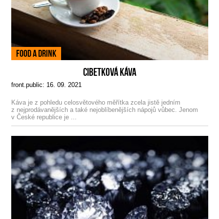
Food a drink
CIBETKOVÁ KÁVA
front.public: 16. 09. 2021
Káva je z pohledu celosvětového měřítka zcela jistě jedním
z nejprodávanějších a také nejoblíbenějších nápojů vůbec. Jenom
v České republice je ...