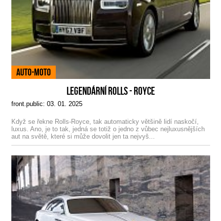
Auto-Moto
LEGENDÁRNÍ ROLLS - ROYCE
front.public: 03. 01. 2025
Když se řekne Rolls-Royce, tak automaticky většině lidí naskočí,
luxus. Ano, je to tak, jedná se totiž o jedno z vůbec nejluxusnějších
aut na světě, které si může dovolit jen ta nejvyš...