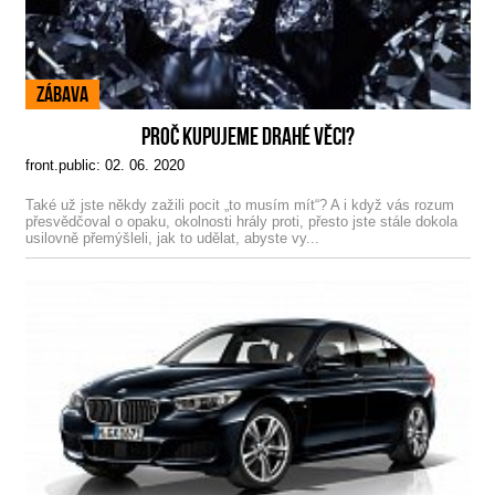
Zábava
PROČ KUPUJEME DRAHÉ VĚCI?
front.public: 02. 06. 2020
Také už jste někdy zažili pocit „to musím mít“? A i když vás rozum
přesvědčoval o opaku, okolnosti hrály proti, přesto jste stále dokola
usilovně přemýšleli, jak to udělat, abyste vy...